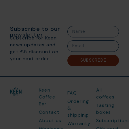
Subscribe to our
newsletter
Subscribe for Keen
news updates and
get €5 discount on
your next order
SUBSCRIBE
Keen
All
FAQ
Coffee
coffees
Ordering
Bar
Tasting
&
Contact
boxes
shipping
About us
Subscription
Warranty
Wholesale
Gift card